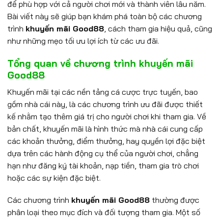
để phù hợp với cả người chơi mới và thành viên lâu năm.
Bài viết này sẽ giúp bạn khám phá toàn bộ các chương
trình
khuyến mãi Good88
, cách tham gia hiệu quả, cũng
như những mẹo tối ưu lợi ích từ các ưu đãi.
Tổng quan về chương trình khuyến mãi
Good88
Khuyến mãi tại các nền tảng cá cược trực tuyến, bao
gồm nhà cái này, là các chương trình ưu đãi được thiết
kế nhằm tạo thêm giá trị cho người chơi khi tham gia. Về
bản chất, khuyến mãi là hình thức mà nhà cái cung cấp
các khoản thưởng, điểm thưởng, hay quyền lợi đặc biệt
dựa trên các hành động cụ thể của người chơi, chẳng
hạn như đăng ký tài khoản, nạp tiền, tham gia trò chơi
hoặc các sự kiện đặc biệt.
Các chương trình
khuyến mãi Good88
thường được
phân loại theo mục đích và đối tượng tham gia. Một số