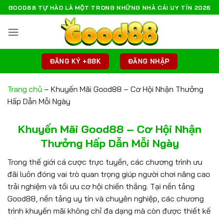
Bỏ
GOOD88 TỰ HÀO LÀ MỘT TRONG NHỮNG NHÀ CÁI UY TÍN 2026
qua
nội
dung
ĐĂNG KÝ +88K
ĐĂNG NHẬP
Trang chủ
–
Khuyến Mãi Good88 – Cơ Hội Nhận Thưởng
Hấp Dẫn Mỗi Ngày
Khuyến Mãi Good88 – Cơ Hội Nhận
Thưởng Hấp Dẫn Mỗi Ngày
Trong thế giới cá cược trực tuyến, các chương trình ưu
đãi luôn đóng vai trò quan trọng giúp người chơi nâng cao
trải nghiệm và tối ưu cơ hội chiến thắng. Tại nền tảng
Good88, nền tảng uy tín và chuyên nghiệp, các chương
trình khuyến mãi không chỉ đa dạng mà còn được thiết kế