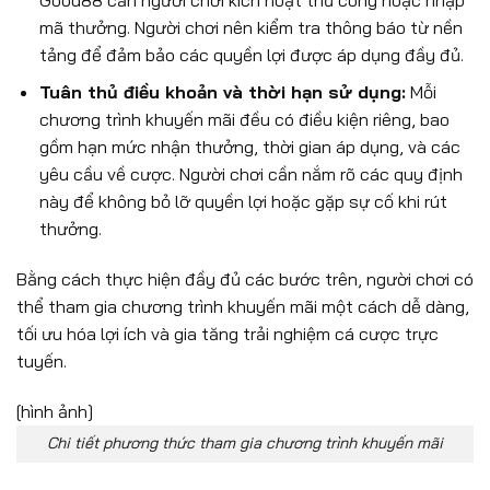
mã thưởng. Người chơi nên kiểm tra thông báo từ nền
tảng để đảm bảo các quyền lợi được áp dụng đầy đủ.
Tuân thủ điều khoản và thời hạn sử dụng:
Mỗi
chương trình khuyến mãi đều có điều kiện riêng, bao
gồm hạn mức nhận thưởng, thời gian áp dụng, và các
yêu cầu về cược. Người chơi cần nắm rõ các quy định
này để không bỏ lỡ quyền lợi hoặc gặp sự cố khi rút
thưởng.
Bằng cách thực hiện đầy đủ các bước trên, người chơi có
thể tham gia chương trình khuyến mãi một cách dễ dàng,
tối ưu hóa lợi ích và gia tăng trải nghiệm cá cược trực
tuyến.
[hình ảnh]
Chi tiết phương thức tham gia chương trình khuyến mãi