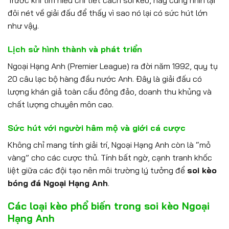
đôi nét về giải đấu để thấy vì sao nó lại có sức hút lớn
như vậy.
Lịch sử hình thành và phát triển
Ngoại Hạng Anh (Premier League) ra đời năm 1992, quy tụ
20 câu lạc bộ hàng đầu nước Anh. Đây là giải đấu có
lượng khán giả toàn cầu đông đảo, doanh thu khủng và
chất lượng chuyên môn cao.
Sức hút với người hâm mộ và giới cá cược
Không chỉ mang tính giải trí, Ngoại Hạng Anh còn là “mỏ
vàng” cho các cược thủ. Tính bất ngờ, cạnh tranh khốc
liệt giữa các đội tạo nên môi trường lý tưởng để
soi kèo
bóng đá Ngoại Hạng Anh
.
Các loại kèo phổ biến trong soi kèo Ngoại
Hạng Anh