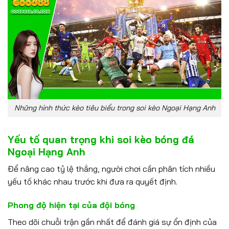
Những hình thức kèo tiêu biểu trong soi kèo Ngoại Hạng Anh
Yếu tố quan trọng khi soi kèo bóng đá
Ngoại Hạng Anh
Để nâng cao tỷ lệ thắng, người chơi cần phân tích nhiều
yếu tố khác nhau trước khi đưa ra quyết định.
Phong độ hiện tại của đội bóng
Theo dõi chuỗi trận gần nhất để đánh giá sự ổn định của