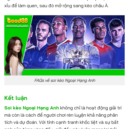
xỉu để làm quen, sau đó mở rộng sang kèo châu Á.
FAQs về soi kèo Ngoại Hạng Anh
Kết luận
Soi kèo Ngoại Hạng Anh
không chỉ là hoạt động giải trí
mà còn là cách để người chơi rèn luyện khả năng phân
tích và dự đoán. Với tính cạnh tranh khốc liệt và sự bất