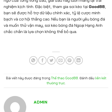
ngờ của từng vòng đấu, giải đấu này luôn mang lại trải
nghiệm kịch tính. Đặc biệt, tham gia soi kèo tại
Good88
,
bạn sẽ được hỗ trợ dữ liệu chính xác, tỷ lệ cược minh
bạch và cơ hội thắng cao. Nếu bạn là người yêu bóng đá
và muốn thử vận may, soi kèo bóng đá Ngoại Hạng Anh
chắc chắn là lựa chọn không thể bỏ qua.
Bài viết này được đăng trong
Thể thao Good88
. Đánh dấu
liên kết
thường trực
.
ADMIN