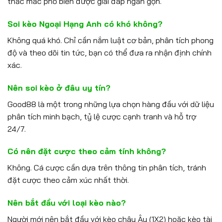
thắc mắc phổ biến được giải đáp ngắn gọn.
Soi kèo Ngoại Hạng Anh có khó không?
Không quá khó. Chỉ cần nắm luật cơ bản, phân tích phong
độ và theo dõi tin tức, bạn có thể đưa ra nhận định chính
xác.
Nên soi kèo ở đâu uy tín?
Good88 là một trong những lựa chọn hàng đầu với dữ liệu
phân tích minh bạch, tỷ lệ cược cạnh tranh và hỗ trợ
24/7.
Có nên đặt cược theo cảm tính không?
Không. Cá cược cần dựa trên thông tin phân tích, tránh
đặt cược theo cảm xúc nhất thời.
Nên bắt đầu với loại kèo nào?
Người mới nên bắt đầu với kèo châu Âu (1X2) hoặc kèo tài