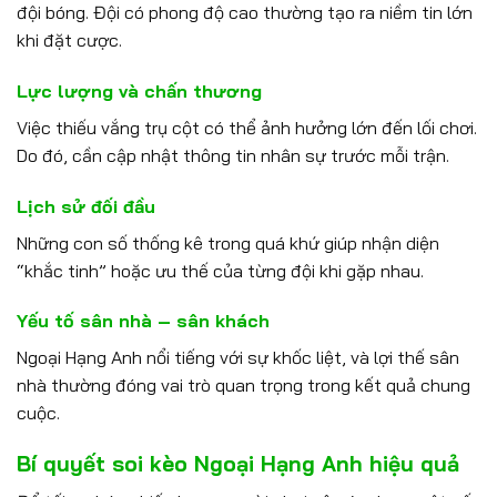
đội bóng. Đội có phong độ cao thường tạo ra niềm tin lớn
khi đặt cược.
Lực lượng và chấn thương
Việc thiếu vắng trụ cột có thể ảnh hưởng lớn đến lối chơi.
Do đó, cần cập nhật thông tin nhân sự trước mỗi trận.
Lịch sử đối đầu
Những con số thống kê trong quá khứ giúp nhận diện
“khắc tinh” hoặc ưu thế của từng đội khi gặp nhau.
Yếu tố sân nhà – sân khách
Ngoại Hạng Anh nổi tiếng với sự khốc liệt, và lợi thế sân
nhà thường đóng vai trò quan trọng trong kết quả chung
cuộc.
Bí quyết soi kèo Ngoại Hạng Anh hiệu quả