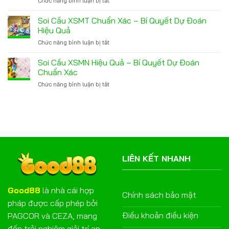
ở
Chức năng bình luận bị tắt
Chơi
Quyết
Poker
Và
Chiến
–
Soi Cầu XSMT Chuẩn Xác – Bí Quyết Dự Đoán
Mẹo
Thắng
Trò
Chinh
Hiệu Quả
Chơi
Phục
ở
Chức năng bình luận bị tắt
Bài
Game
Soi
Trí
Bài
Cầu
Soi Cầu XSMN Hiệu Quả – Bí Quyết Dự Đoán
Tuệ
Phổ
XSMT
Đỉnh
Chuẩn Xác
Biến
Chuẩn
Cao
ở
Chức năng bình luận bị tắt
Xác
Được
Soi
–
Yêu
Cầu
Bí
Thích
XSMN
Quyết
Nhất
Hiệu
Dự
Quả
Đoán
–
Hiệu
Bí
Quả
Quyết
LIÊN KẾT NHANH
Dự
Đoán
Chuẩn
Xác
Good88
là nhà cái hợp
Chính sách bảo mật
pháp được cấp phép bởi
Điều khoản điều kiện
PAGCOR và CEZA, mang
đến trải nghiệm giải trí an