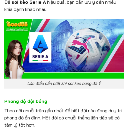
Để
soi kèo Serie A
hiệu quả, bạn cần lưu ý đến nhiều
khía cạnh khác nhau.
Các điều cần biết khi soi kèo bóng đá Ý
Phong độ đội bóng
Theo dõi chuỗi trận gần nhất để biết đội nào đang duy trì
phong độ ổn định. Một đội có chuỗi thắng liên tiếp sẽ có
tâm lý tốt hơn.