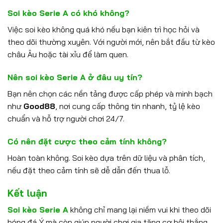
Soi kèo Serie A có khó không?
Việc soi kèo không quá khó nếu bạn kiên trì học hỏi và
theo dõi thường xuyên. Với người mới, nên bắt đầu từ kèo
châu Âu hoặc tài xỉu để làm quen.
Nên soi kèo Serie A ở đâu uy tín?
Bạn nên chọn các nền tảng được cấp phép và minh bạch
như
Good88
, nơi cung cấp thông tin nhanh, tỷ lệ kèo
chuẩn và hỗ trợ người chơi 24/7.
Có nên đặt cược theo cảm tính không?
Hoàn toàn không. Soi kèo dựa trên dữ liệu và phân tích,
nếu đặt theo cảm tính sẽ dễ dẫn đến thua lỗ.
Kết luận
Soi kèo Serie A
không chỉ mang lại niềm vui khi theo dõi
bóng đá Ý mà còn giúp người chơi gia tăng cơ hội thắng