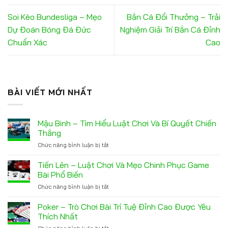
Soi Kèo Bundesliga – Mẹo
Bắn Cá Đổi Thưởng – Trải
Dự Đoán Bóng Đá Đức
Nghiệm Giải Trí Bắn Cá Đỉnh
Chuẩn Xác
Cao
BÀI VIẾT MỚI NHẤT
Mậu Binh – Tìm Hiểu Luật Chơi Và Bí Quyết Chiến
Thắng
ở
Chức năng bình luận bị tắt
Mậu
Binh
Tiến Lên – Luật Chơi Và Mẹo Chinh Phục Game
–
Bài Phổ Biến
Tìm
ở
Chức năng bình luận bị tắt
Hiểu
Tiến
Luật
Lên
Poker – Trò Chơi Bài Trí Tuệ Đỉnh Cao Được Yêu
Chơi
–
Và
Thích Nhất
Luật
Bí